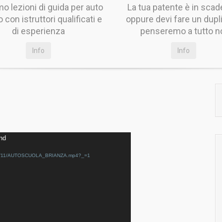
mo lezioni di guida per auto
La tua patente è in sca
 con istruttori qualificati e
oppure devi fare un dupli
di esperienza
penseremo a tutto n
Info
Info
und
ds/2015/11/AUTOSCUOLA_BRIANZA.mp4?_=1