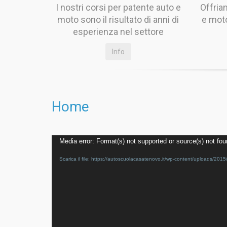
I nostri corsi per patente auto e
Offria
moto sono il risultato di anni di
e moto
esperienza nel settore
Info
Home
Video
Media error: Format(s) not supported or source(s) not fo
Player
Scarica il file: https://autoscuolacasatenovo.it/wp-content/uploa